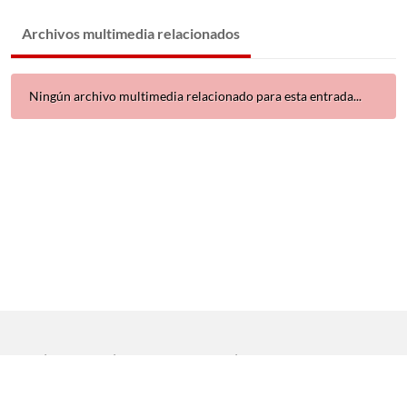
Archivos multimedia relacionados
Ningún archivo multimedia relacionado para esta entrada...
Inicio
|
Aviso legal
|
Protección de datos
|
Contacto
Copyright © 2021 Universidad de Sevilla. Todos los derechos
reservados