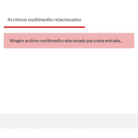
Archivos multimedia relacionados
Ningún archivo multimedia relacionado para esta entrada...
Inicio
|
Aviso legal
|
Protección de datos
|
Contacto
Copyright © 2021 Universidad de Sevilla. Todos los derechos