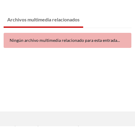
Archivos multimedia relacionados
Ningún archivo multimedia relacionado para esta entrada...
Inicio
|
Aviso legal
|
Protección de datos
|
Contacto
Copyright © 2021 Universidad de Sevilla. Todos los derechos