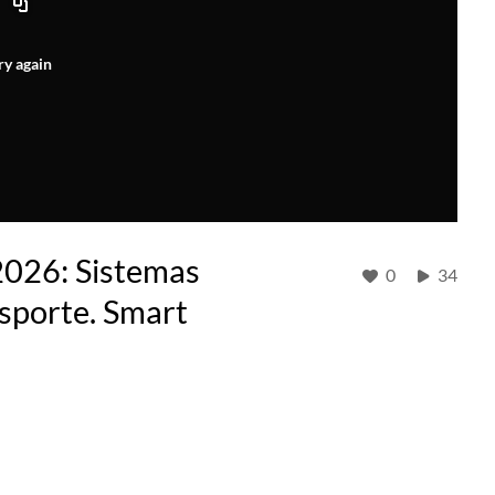
ry again
26: Sistemas
0
34
nsporte. Smart