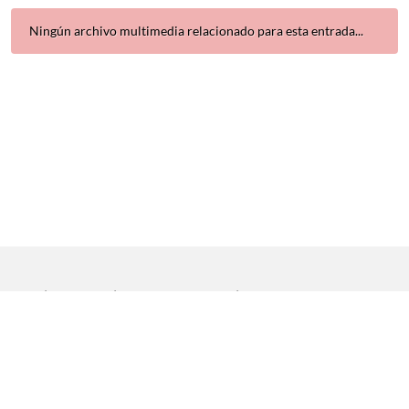
Ningún archivo multimedia relacionado para esta entrada...
Inicio
|
Aviso legal
|
Protección de datos
|
Contacto
Copyright © 2021 Universidad de Sevilla. Todos los derechos
reservados
Dirección General de Comunicación
|
Servicio de Recursos
Audiovisuales y NN.TT.
|
Servicio de Informática y Comunicaciones.