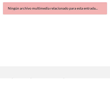
Ningún archivo multimedia relacionado para esta entrada...
Inicio
|
Aviso legal
|
Protección de datos
|
Contacto
Copyright © 2021 Universidad de Sevilla. Todos los derechos
reservados
Dirección General de Comunicación
|
Servicio de Recursos
Audiovisuales y NN.TT.
|
Servicio de Informática y Comunicaciones.