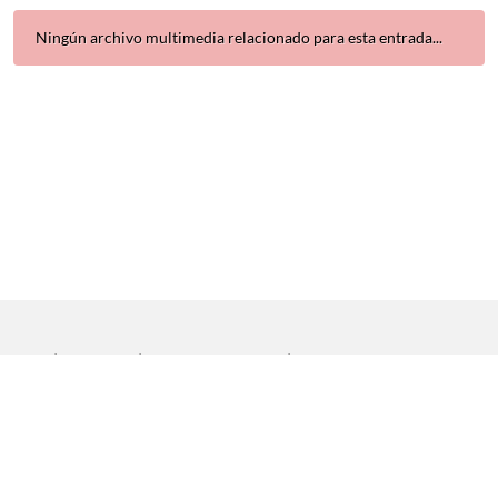
Ningún archivo multimedia relacionado para esta entrada...
Inicio
|
Aviso legal
|
Protección de datos
|
Contacto
Copyright © 2021 Universidad de Sevilla. Todos los derechos
reservados
Dirección General de Comunicación
|
Servicio de Recursos
Audiovisuales y NN.TT.
|
Servicio de Informática y Comunicaciones.