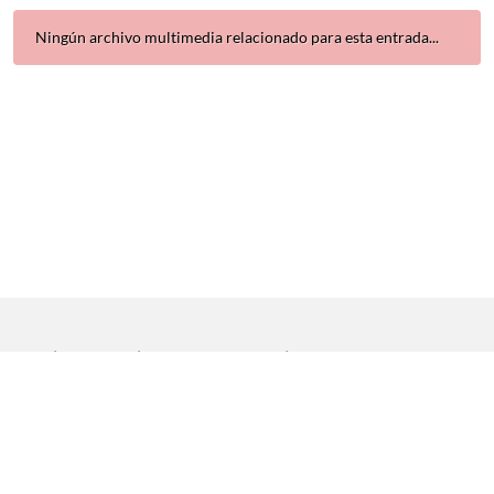
Ningún archivo multimedia relacionado para esta entrada...
Inicio
|
Aviso legal
|
Protección de datos
|
Contacto
Copyright © 2021 Universidad de Sevilla. Todos los derechos
reservados
Dirección General de Comunicación
|
Servicio de Recursos
Audiovisuales y NN.TT.
|
Servicio de Informática y Comunicaciones.