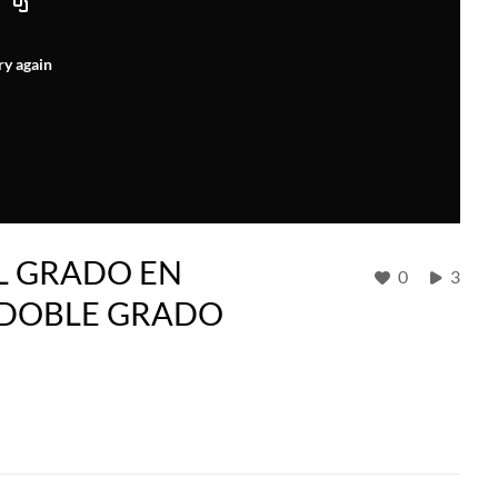
ry again
L GRADO EN
0
3
Y DOBLE GRADO