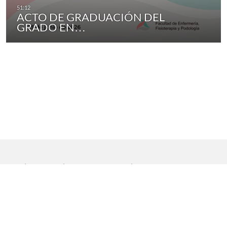
ACTO DE GRADUACIÓN DEL
GRADO EN…
Inicio
|
Aviso legal
|
Protección de datos
|
Contacto
Copyright © 2021 Universidad de Sevilla. Todos los derechos
reservados
Dirección General de Comunicación
|
Servicio de Recursos
Audiovisuales y NN.TT.
|
Servicio de Informática y Comunicaciones.