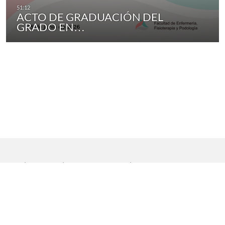
ACTO DE GRADUACIÓN DEL
GRADO EN…
Inicio
|
Aviso legal
|
Protección de datos
|
Contacto
Copyright © 2021 Universidad de Sevilla. Todos los derechos
reservados
Dirección General de Comunicación
|
Servicio de Recursos
Audiovisuales y NN.TT.
|
Servicio de Informática y Comunicaciones.