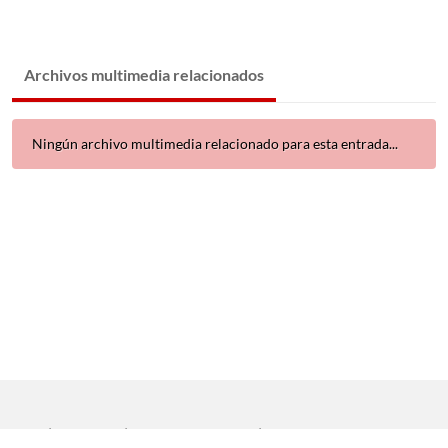
Archivos multimedia relacionados
Ningún archivo multimedia relacionado para esta entrada...
Inicio
|
Aviso legal
|
Protección de datos
|
Contacto