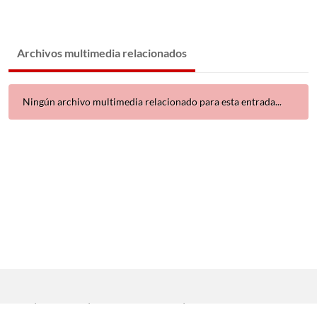
Archivos multimedia relacionados
Ningún archivo multimedia relacionado para esta entrada...
Inicio
|
Aviso legal
|
Protección de datos
|
Contacto