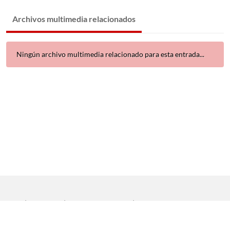
Archivos multimedia relacionados
Ningún archivo multimedia relacionado para esta entrada...
Inicio
|
Aviso legal
|
Protección de datos
|
Contacto
Copyright © 2021 Universidad de Sevilla. Todos los derechos
reservados