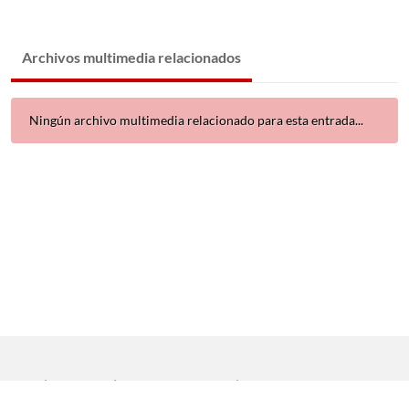
Archivos multimedia relacionados
Ningún archivo multimedia relacionado para esta entrada...
Inicio
|
Aviso legal
|
Protección de datos
|
Contacto
Copyright © 2021 Universidad de Sevilla. Todos los derechos